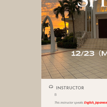
INSTRUCTOR
B
This instructor speaks
English, Japanese