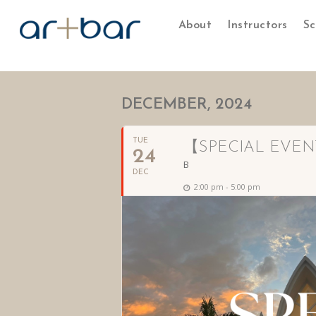
About
Instructors
Sc
DECEMBER, 2024
TUE
【SPECIAL EVEN
24
B
DEC
2:00 pm - 5:00 pm