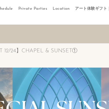
hedule
Private Parties
Location
アート体験ギフト
T 12/24】CHAPEL & SUNSET①