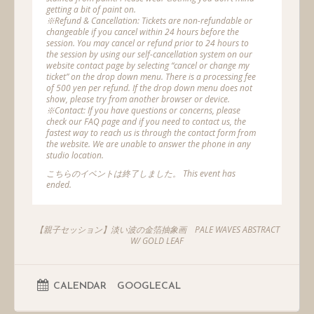
getting a bit of paint on.
※Refund & Cancellation: Tickets are non-refundable or
changeable if you cancel within 24 hours before the
session. You may cancel or refund prior to 24 hours to
the session by using our self-cancellation system on our
website contact page by selecting “cancel or change my
ticket” on the drop down menu. There is a processing fee
of 500 yen per refund. If the drop down menu does not
show, please try from another browser or device.
※Contact: If you have questions or concerns, please
check our FAQ page and if you need to contact us, the
fastest way to reach us is through the contact form from
the website. We are unable to answer the phone in any
studio location.
こちらのイベントは終了しました。 This event has
ended.
【親子セッション】淡い波の金箔抽象画 PALE WAVES ABSTRACT
W/ GOLD LEAF
CALENDAR
GOOGLECAL