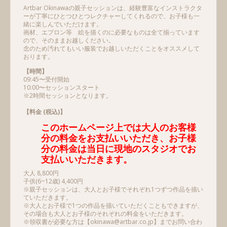
Artbar Okinawaの親子セッションは、経験豊富なインストラクタ
ーが丁寧にひとつひとつレクチャーしてくれるので、お子様も一
緒に楽しんでいただけます。
画材、エプロン等 絵を描くのに必要なものは全て揃っています
ので、そのままお越しください。
念のため汚れてもいい服装でお越しいただくことをオススメして
おります。
【時間】
09:45〜受付開始
10:00〜セッションスタート
※2時間セッションとなります。
【料金 (税込)】
このホームページ上では大人のお客様
分の料金をお支払いいただき、お子様
分の料金は当日に現地のスタジオでお
支払いいただきます。
大人 8,800円
子供(6~12歳) 4,400円
※親子セッションは、大人とお子様でそれぞれ1つずつ作品を描い
ていただきます。
※大人とお子様で1つの作品を描いていただくこともできますが、
その場合も大人とお子様のそれぞれの料金をいただきます。
※領収書が必要な方は【
okinawa@artbar.co.jp
】までお問い合わ