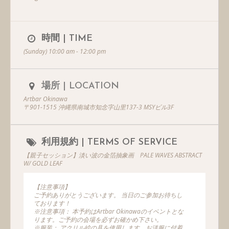
時間 | TIME
(Sunday) 10:00 am - 12:00 pm
場所 | LOCATION
Artbar Okinawa
〒901-1515 沖縄県南城市知念字山里137-3 MSYビル3F
利用規約 | TERMS OF SERVICE
【親子セッション】淡い波の金箔抽象画 PALE WAVES ABSTRACT
W/ GOLD LEAF
【注意事項】
ご予約ありがとうございます。 当日のご参加お待ちし
ております！
※注意事項： 本予約はArtbar Okinawaのイベントとな
ります。ご予約の会場を必ずお確かめ下さい。
※服装： アクリル絵の具を使用します。お洋服に付着