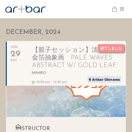
DECEMBER, 2024
SUN
終了しました
【親子セッション】淡い波の
29
金箔抽象画 PALE WAVES
DEC
ABSTRACT W/ GOLD LEAF
MAHIRO
Artbar Okinawa
10:00 am - 12:00 pm
INSTRUCTOR