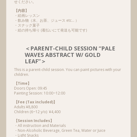
せください。
【内容】
・絵画レッスン
・飲み物（水、お茶、ジュース etc… ）
・スナック菓子
・絵の持ち帰り (着払いにて発送も可能です)
＜PARENT-CHILD SESSION “PALE
WAVES ABSTRACT W/ GOLD
LEAF”＞
This is a parent-child session. You can paint pictures with your
children.
【Time】
Doors Open: 09:45
Painting Session: 10:00~12:00
【Fee (Tax included)】
Adults ¥8,800
Children (6~12 y/o) ¥4,400
【Session Includes】
・All instruction and Materials
・Non-Alcoholic Beverage, Green Tea, Water or Juice
・Light Snacks