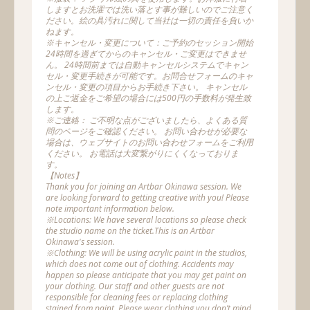
しますとお洗濯では洗い落とす事が難しいのでご注意く
ださい。絵の具汚れに関して当社は一切の責任を負いか
ねます。
※キャンセル・変更について：ご予約のセッション開始
24時間を過ぎてからのキャンセル・ご変更はできませ
ん。 24時間前までは自動キャンセルシステムでキャン
セル・変更手続きが可能です。お問合せフォームのキャ
ンセル・変更の項目からお手続き下さい。 キャンセル
の上ご返金をご希望の場合には500円の手数料が発生致
します。
※ご連絡： ご不明な点がございましたら、よくある質
問のページをご確認ください。 お問い合わせが必要な
場合は、ウェブサイトのお問い合わせフォームをご利用
ください。 お電話は大変繋がりにくくなっておりま
す。
【Notes】
Thank you for joining an Artbar Okinawa session. We
are looking forward to getting creative with you! Please
note important information below.
※Locations: We have several locations so please check
the studio name on the ticket.This is an Artbar
Okinawa's session.
※Clothing: We will be using acrylic paint in the studios,
which does not come out of clothing. Accidents may
happen so please anticipate that you may get paint on
your clothing. Our staff and other guests are not
responsible for cleaning fees or replacing clothing
stained from paint. Please wear clothing you don’t mind