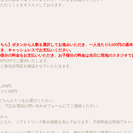
いただくことをオススメしております。
ちら】ボタンから人数を選択してお進みいただき、一人当たり6,600円の基
だき、キャッシュレスでお支払いください。
客様分の料金をお支払いいただき、お子様分の料金は当日に現地のスタジオで
0円OFFでご案内いたします。
など身分証明証を確認させていただきます。
200円
1,100円
どちらか１つをお選びください。
ては、下記お電話か問い合わせフォームにてご連絡ください。
】から
(税込)となり、ソフトドリンク飲み放題を含んでおります。子供料金は現地でキ
様もセッションに申し込みください。また、他のお客様のご迷惑ならないよう