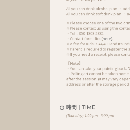
All you can drink alcohol plan ：add
All you can drink soft drink plan ：a
※Please choose one of the two drin
※Please contact us using the contact
・Tel：050-1808-2882
・Contact form click [
here]
.
※A fee for Kids is ¥4,400 and it’s in
※Parent is required to register the 
※If you need a receipt, please conta
【Note】
・You can take your painting back. D
・ Polling art cannot be taken home 
after the session. (It may vary depe
address or after the storage period 
時間 | TIME
(Thursday) 1:00 pm - 3:00 pm