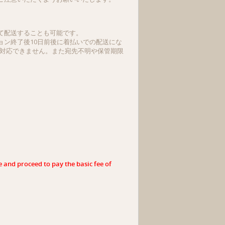
て配送することも可能です。
ン終了後10日前後に着払いでの配送にな
は対応できません。また宛先不明や保管期限
e and proceed to pay the basic fee of