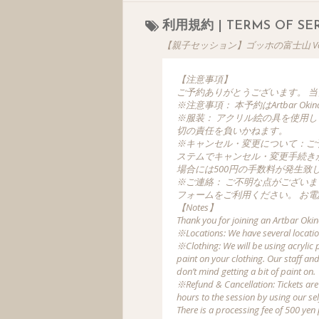
利用規約 | TERMS OF SER
【親子セッション】ゴッホの富士山 Van Gogh -M
【注意事項】
ご予約ありがとうございます。 
※注意事項： 本予約はArtbar 
※服装： アクリル絵の具を使用
切の責任を負いかねます。
※キャンセル・変更について：ご
ステムでキャンセル・変更手続き
場合には500円の手数料が発生致
※ご連絡： ご不明な点がござい
フォームをご利用ください。 お
【Notes】
Thank you for joining an Artbar Okin
※Locations: We have several location
※Clothing: We will be using acrylic 
paint on your clothing. Our staff an
don’t mind getting a bit of paint on.
※Refund & Cancellation: Tickets are
hours to the session by using our s
There is a processing fee of 500 ye