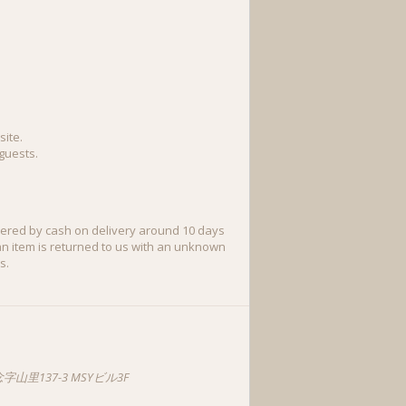
site.
 guests.
ivered by cash on delivery around 10 days
 an item is returned to us with an unknown
s.
字山里137-3 MSYビル3F