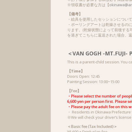
※領収書が必要な方は【
okinawa@art
【
備考
】
・絵具を使用したセッションについ
・ポーリングアートは乾燥させるのに
ります。(乾燥状態によって前後する
を過ぎてこちらに返送された場合、
＜VAN GOGH -MT.FUJI-
This is a parent-child session. You c
【Time】
Doors Open: 12:45
Painting Session: 13:00~15:00
【Fee】
・Please select the number of people 
6,600 yen per person first. Please s
・Please pay the adult fee on this we
・ Residents in Okinawa Prefecture wi
※We will check your driver’s license 
＜
Basic
fee
(Tax
Included)
＞
¥6,600 + Drink plan fee