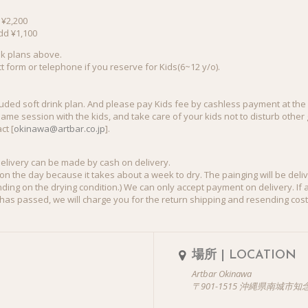
 ¥2,200
dd ¥1,100
k plans above.
 form or telephone if you reserve for Kids(6~12 y/o).
cluded soft drink plan. And please pay Kids fee by cashless payment at the 
same session with the kids, and take care of your kids not to disturb other
ct [
okinawa@artbar.co.jp
].
elivery can be made by cash on delivery.
on the day because it takes about a week to dry. The painging will be del
nding on the drying condition.) We can only accept payment on delivery. If
has passed, we will charge you for the return shipping and resending cost
場所 | LOCATION
Artbar Okinawa
〒901-1515 沖縄県南城市知念