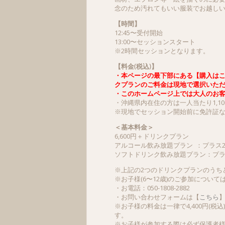
念のため汚れてもいい服装でお越し
【時間】
12:45〜受付開始
13:00〜セッションスタート
※2時間セッションとなります。
【
料金
(
税込
)】
・本ページの最下部にある【購入はこ
クプランのご料金は現地で選択いた
・
このホームページ上では大人のお
・沖縄県内在住の方は一人当たり1,10
※現地でセッション開始前に免許証
＜基本料金＞
6,600円＋ドリンクプラン
アルコール飲み放題プラン ：プラス2,
ソフトドリンク飲み放題プラン：プラス
※上記の2つのドリンクプランのうち
※お子様(6〜12歳)のご参加につい
・お電話：050-1808-2882
・お問い合わせフォームは【
こちら
※お子様の料金は一律で4,400円
す。
※お子様が参加する際は必ず保護者