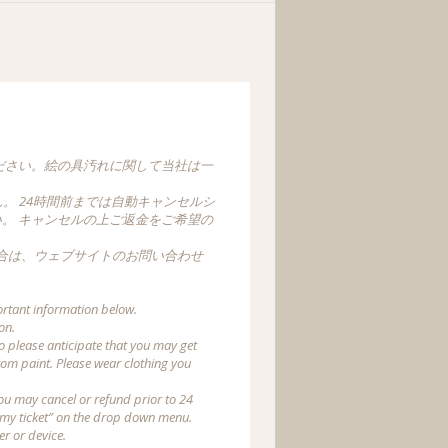
ださい。絵の具汚れに関して当社は一
。 24時間前までは自動キャンセルシ
。 キャンセルの上ご返金をご希望の
合は、ウェブサイトのお問い合わせ
ortant information below.
on.
o please anticipate that you may get
from paint. Please wear clothing you
ou may cancel or refund prior to 24
e my ticket” on the drop down menu.
r or device.