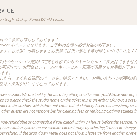
VICE
t.Fuji- Parent&Child session
当日のご参加お待ちしております！
Okinawaのイベントとなります。ご予約の会場を必ずお確かめ下さい。
します。お洋服に付着しますとお洗濯では洗い落とす事が難しいのでご注意く
予約のセッション開始24時間を過ぎてからのキャンセル・ご変更はできません
が可能です。お問合せフォームのキャンセル・変更の項目からお手続き下さい
します。
ましたら、よくある質問のページをご確認ください。 お問い合わせが必要な場
電話は大変繋がりにくくなっております。
awa session. We are looking forward to getting creative with you! Please note imp
s so please check the studio name on the ticket.This is an Artbar Okinawa's sessi
paint in the studios, which does not come out of clothing. Accidents may happen s
d other guests are not responsible for cleaning fees or replacing clothing stained 
 non-refundable or changeable if you cancel within 24 hours before the session. Y
elf-cancellation system on our website contact page by selecting “cancel or chang
n per refund. If the drop down menu does not show, please try from another browse